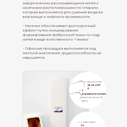
хирургических рассасывающихся нитей с
насечками расположенными по спирали,
которая выполняется для сужения входа во
влагалище и лифтинга промежности.
- Насечки обеспечивают долгосрочный
эффект путем инициирования
формирования фиброзной ткани по ходу
нитей в виде естественного “гамака”.
- Офисная процедура выполняется под
местной анестезией, трудоспособность не
нарушается.
•
длина нити
45 см USP
0
•
2
атравматические
круглые иглы 1/2
55мм
•
с насечками
по