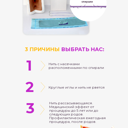
спирали
3 ПРИЧИНЫ
ВЫБРАТЬ НАС:
1
Нить с насечками
расположенными по спирали
2
Круглые иглы и нить не рвется
3
Нить рассасывающаяся.
Медицинский эффект от
процедуры до 5 лет или до
следующих родов.
Профилактическая ежегодная
процедура, после родов.